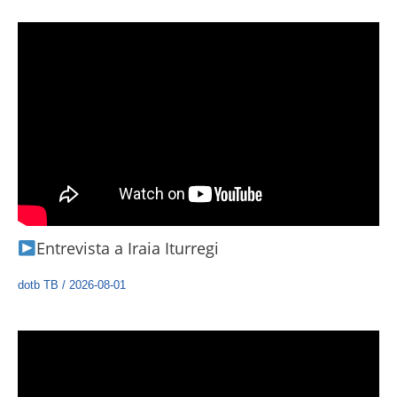
Entrevista a Iraia Iturregi
dotb TB
/
2026-08-01