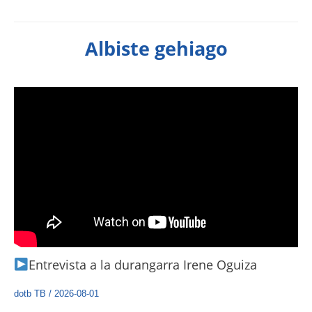
Albiste gehiago
Entrevista a la durangarra Irene Oguiza
dotb TB
/
2026-08-01