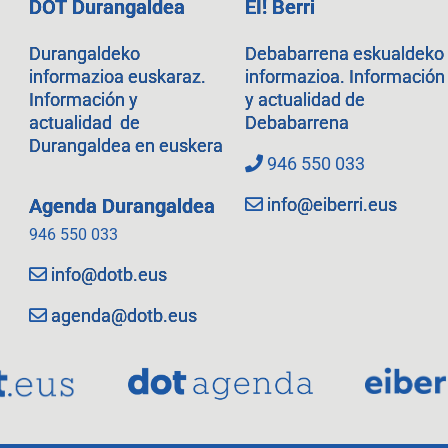
DOT Durangaldea
EI! Berri
Durangaldeko
Debabarrena eskualdeko
informazioa euskaraz.
informazioa. Información
Información y
y actualidad de
actualidad de
Debabarrena
Durangaldea en euskera
946 550 033
info@eiberri.eus
Agenda Durangaldea
946 550 033
info@dotb.eus
agenda@dotb.eus