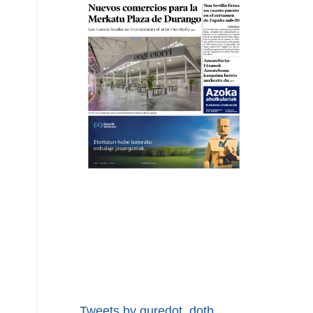
Tweets by guredot_dotb