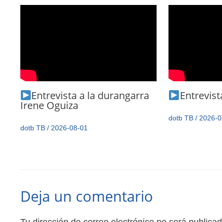
Entrevista a la durangarra
Entrevista
Irene Oguiza
dotb TB
/
2026-0
dotb TB
/
2026-08-01
Deja un comentario