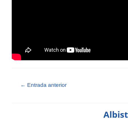
←
Entrada anterior
Albis