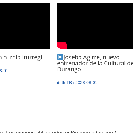
 a Iraia Iturregi
Joseba Agirre, nuevo
entrenador de la Cultural d
Durango
8-01
dotb TB
/
2026-08-01