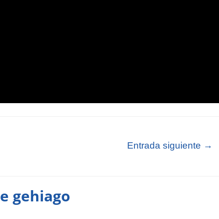
Entrada siguiente
→
te gehiago