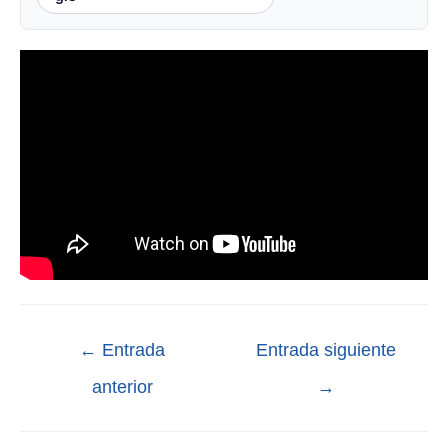
←
Entrada
Entrada siguiente
anterior
→