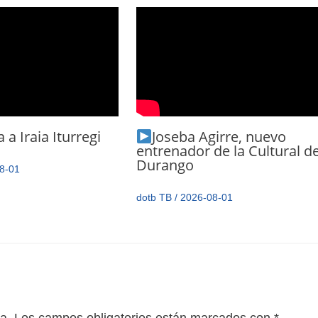
 a Iraia Iturregi
Joseba Agirre, nuevo
entrenador de la Cultural d
Durango
8-01
dotb TB
/
2026-08-01