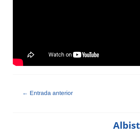
←
Entrada anterior
Albis