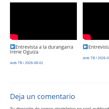
Entrevista a la durangarra
Entrevista
Irene Oguiza
dotb TB
/
2026-0
dotb TB
/
2026-08-01
Deja un comentario