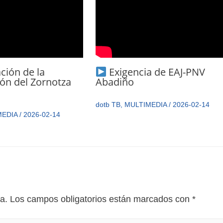
ción de la
Exigencia de EAJ-PNV
ón del Zornotza
Abadiño
dotb TB
,
MULTIMEDIA
/
2026-02-14
MEDIA
/
2026-02-14
a.
Los campos obligatorios están marcados con
*