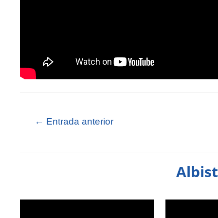
←
Entrada anterior
Albis