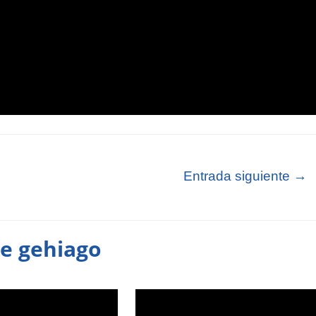
Entrada siguiente
→
te gehiago