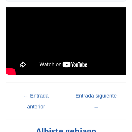
←
Entrada
Entrada siguiente
anterior
→
Albiste gehiago