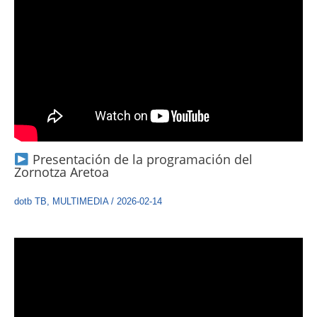
Presentación de la programación del
Zornotza Aretoa
dotb TB
,
MULTIMEDIA
/
2026-02-14