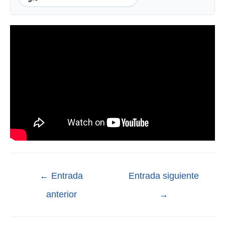
←
Entrada
Entrada siguiente
anterior
→