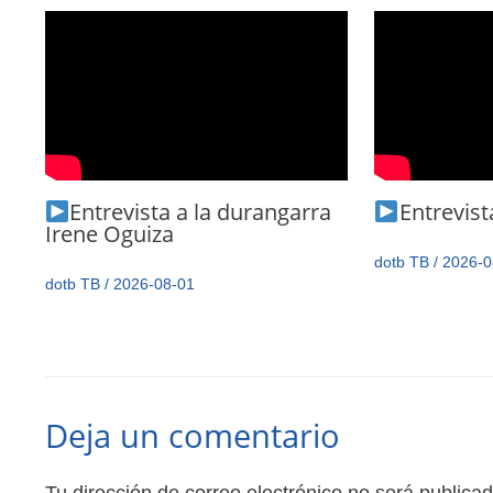
Entrevista a la durangarra
Entrevista
Irene Oguiza
dotb TB
/
2026-0
dotb TB
/
2026-08-01
Deja un comentario