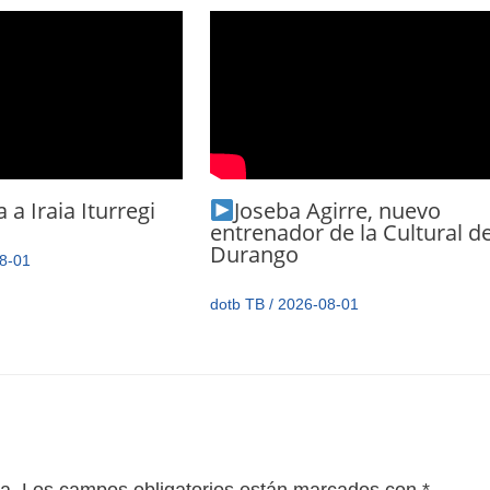
 a Iraia Iturregi
Joseba Agirre, nuevo
entrenador de la Cultural d
Durango
8-01
dotb TB
/
2026-08-01