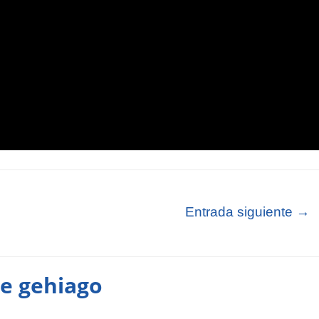
Entrada siguiente
→
te gehiago