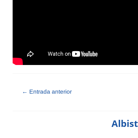
←
Entrada anterior
Albis