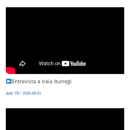
Entrevista a Iraia Iturregi
dotb TB
/
2026-08-01