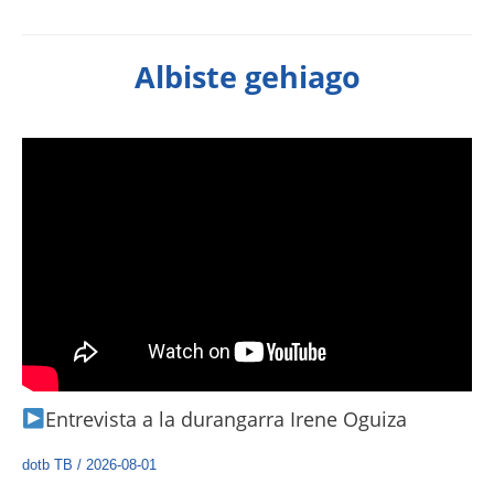
Albiste gehiago
Entrevista a la durangarra Irene Oguiza
dotb TB
/
2026-08-01