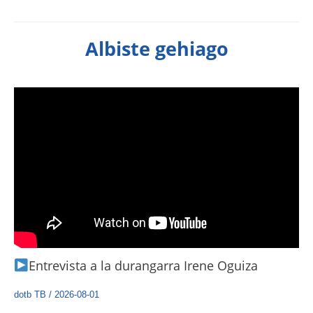
Albiste gehiago
Entrevista a la durangarra Irene Oguiza
dotb TB
/
2026-08-01