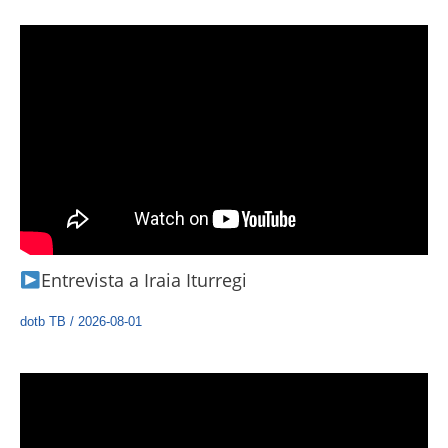
Entrevista a Iraia Iturregi
dotb TB
/
2026-08-01