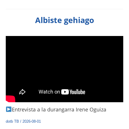
Albiste gehiago
Entrevista a la durangarra Irene Oguiza
dotb TB
/
2026-08-01