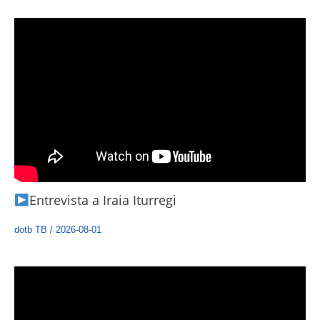
Entrevista a Iraia Iturregi
dotb TB
/
2026-08-01