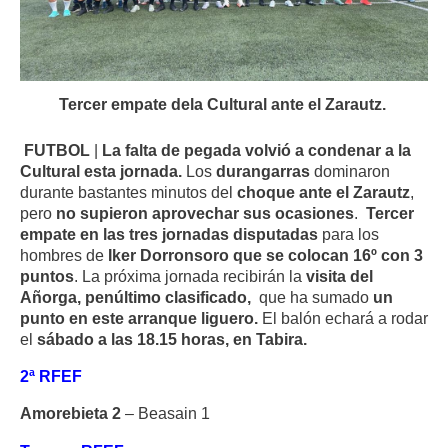
Tercer empate dela Cultural ante el Zarautz.
FUTBOL
|
La falta de pegada volvió a condenar a la
Cultural esta jornada.
Los
durangarras
dominaron
durante bastantes minutos del
choque ante el Zarautz
,
pero
no supieron aprovechar sus ocasiones
.
Tercer
empate en las tres jornadas disputadas
para los
hombres de
Iker Dorronsoro que se colocan 16º con 3
puntos
. La próxima jornada recibirán la
visita del
Añorga, penúltimo clasificado,
que ha sumado
un
punto en este arranque liguero.
El balón echará a rodar
el
sábado a las 18.15 horas, en Tabira.
2ª RFEF
Amorebieta 2
– Beasain 1