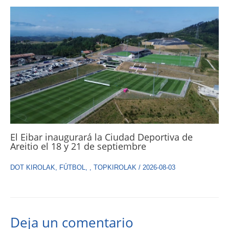
El Eibar inaugurará la Ciudad Deportiva de
Areitio el 18 y 21 de septiembre
DOT KIROLAK
,
FÚTBOL
,
,
TOPKIROLAK
/
2026-08-03
Deja un comentario