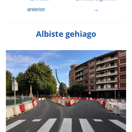
anterior
→
Albiste gehiago