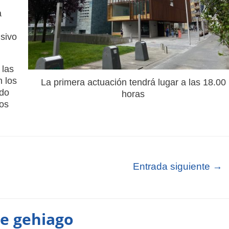
a
usivo
 las
n los
La primera actuación tendrá lugar a las 18.00
ndo
horas
los
Entrada siguiente
→
te gehiago