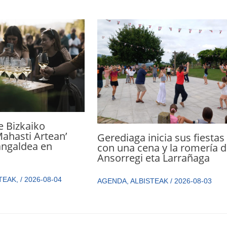
de Bizkaiko
Mahasti Artean’
Gerediaga inicia sus fiestas
angaldea en
con una cena y la romería 
Ansorregi eta Larrañaga
TEAK
,
/
2026-08-04
AGENDA
,
ALBISTEAK
/
2026-08-03