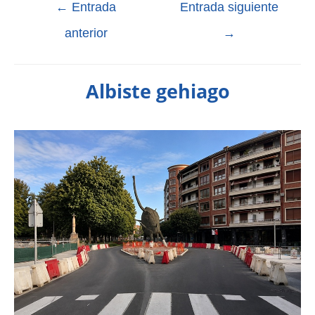
←
Entrada
Entrada siguiente
anterior
→
Albiste gehiago