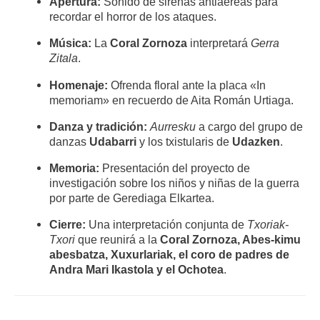
Apertura:
Sonido de sirenas antiaéreas para
recordar el horror de los ataques.
Música:
La
Coral Zornoza
interpretará
Gerra
Zitala
.
Homenaje:
Ofrenda floral ante la placa «In
memoriam» en recuerdo de Aita Román Urtiaga.
Danza y tradición:
Aurresku
a cargo del grupo de
danzas
Udabarri
y los txistularis de
Udazken
.
Memoria:
Presentación del proyecto de
investigación sobre los niños y niñas de la guerra
por parte de Gerediaga Elkartea.
Cierre:
Una interpretación conjunta de
Txoriak-
Txori
que reunirá a la
Coral Zornoza, Abes-kimu
abesbatza, Xuxurlariak, el coro de padres de
Andra Mari Ikastola y el Ochotea
.