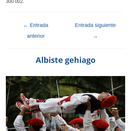
300 002.
←
Entrada
Entrada siguiente
anterior
→
Albiste gehiago