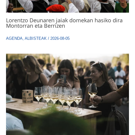
Lorentzo Deunaren jaiak domekan hasiko dira
Montorran eta Berrizen
AGENDA
,
ALBISTEAK
/
2026-08-05