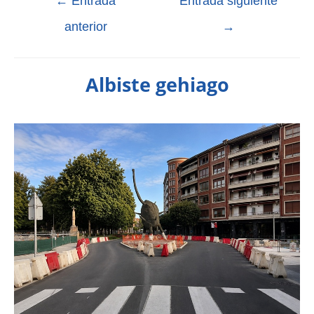
←
Entrada
Entrada siguiente
anterior
→
Albiste gehiago