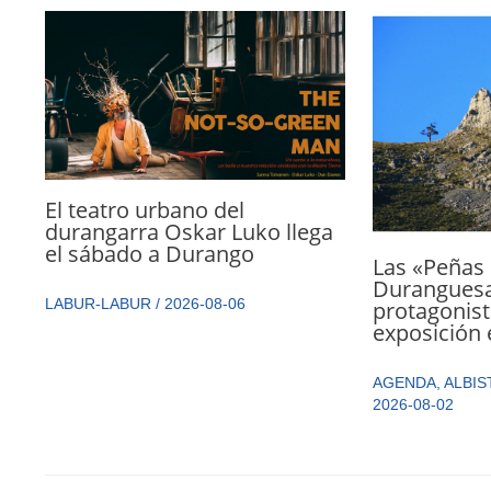
El teatro urbano del
durangarra Oskar Luko llega
el sábado a Durango
Las «Peñas 
Durangues
LABUR-LABUR
/
2026-08-06
protagonist
exposición 
AGENDA
,
ALBIS
2026-08-02