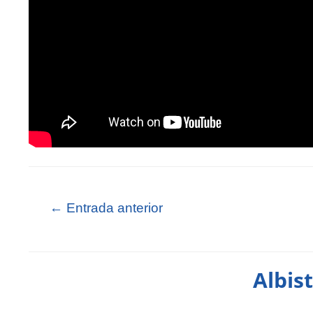
←
Entrada anterior
Albis