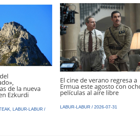
del
El cine de verano regresa a
ado»,
Ermua este agosto con och
as de la nueva
películas al aire libre
en Ezkurdi
LABUR-LABUR
/
2026-07-31
TEAK
,
LABUR-LABUR
/