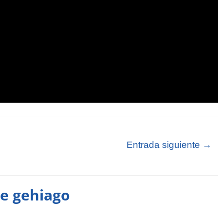
Entrada siguiente
→
te gehiago