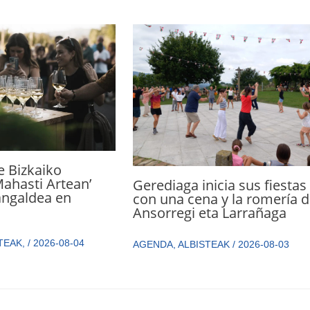
de Bizkaiko
Mahasti Artean’
Gerediaga inicia sus fiestas
angaldea en
con una cena y la romería 
Ansorregi eta Larrañaga
TEAK
,
/
2026-08-04
AGENDA
,
ALBISTEAK
/
2026-08-03