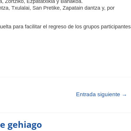
na, Zortziko, Ezpatatxikia y Banakoa.
tza, Txulalai, San Pretike, Zapatain dantza y, por
vuelta para facilitar el regreso de los grupos participantes
Entrada siguiente
→
te gehiago