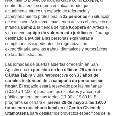
rendimiento proyectos locales clave como
Etxepel
, un
centro de atención diurna en Intxaurrondo que
actualmente ofrece un espacio de referencia y
acompañamiento profesional a
22 personas
en situación
de exclusión. Asimismo, mantienen activos el proyecto de
infancia
Bambú
, la tienda de ropa
Koopera
en Artekale,
y un nuevo
equipo de voluntariado jurídico
en Durango
destinado a ayudar a las personas extranjeras a
completar sus expedientes de regularización
extraordinaria ante las trabas idiomáticas y burocráticas
de la administración.
Las jornadas de puertas abiertas ofrecerán en San
Agustín una
exposición de los últimos 25 años de
Cáritas Tabira
y una retrospectiva con
33 años de
carteles históricos de la campaña de personas sin
hogar
. El espacio estará reservado por las mañanas
(10:30 a 12:00 h) para centros escolares y abierto al
público general por las tardes (17:00 a 19:00 h). El
programa se cerrará el
jueves 28 de mayo a las 19:00
horas con una charla local en el Centro Cívico de
Otamotzena
para detallar los proyectos específicos de la