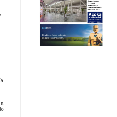
y
ía
 a
lo