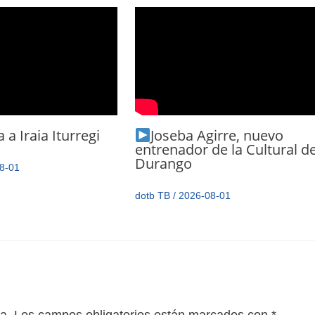
 a Iraia Iturregi
Joseba Agirre, nuevo
entrenador de la Cultural d
Durango
8-01
dotb TB
/
2026-08-01