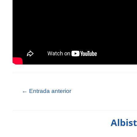
←
Entrada anterior
Albis