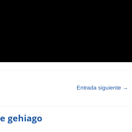
Entrada siguiente
→
te gehiago