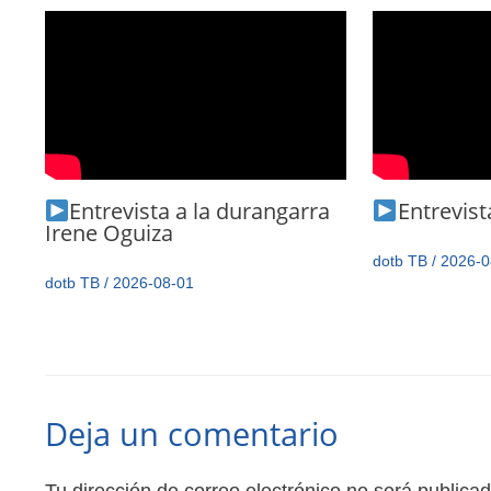
Entrevista a la durangarra
Entrevista
Irene Oguiza
dotb TB
/
2026-0
dotb TB
/
2026-08-01
Deja un comentario