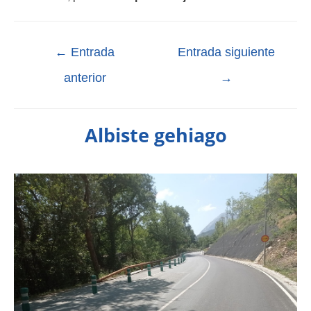
←
Entrada
Entrada siguiente
anterior
→
Albiste gehiago