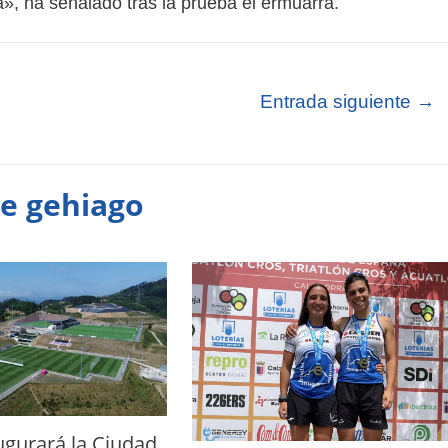
a», ha señalado tras la prueba el ermuarra.
Entrada siguiente
→
te gehiago
augurará la Ciudad