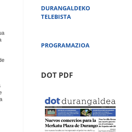
DURANGALDEKO
TELEBISTA
ua
a
PROGRAMAZIOA
de
DOT PDF
s
e
a