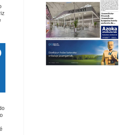
o
iz
e
do
lo
é