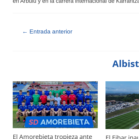
en Arbulu y en la carrera internacional de Karrantz
←
Entrada anterior
Albis
El Amorebieta tropieza ante
El Eibar in