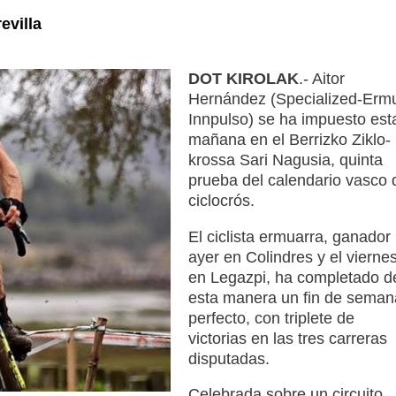
evilla
DOT KIROLAK
.- Aitor
Hernández (Specialized-Erm
Innpulso) se ha impuesto est
mañana en el Berrizko Ziklo-
krossa Sari Nagusia, quinta
prueba del calendario vasco 
ciclocrós.
El ciclista ermuarra, ganador
ayer en Colindres y el vierne
en Legazpi, ha completado d
esta manera un fin de seman
perfecto, con triplete de
victorias en las tres carreras
disputadas.
Celebrada sobre un circuito