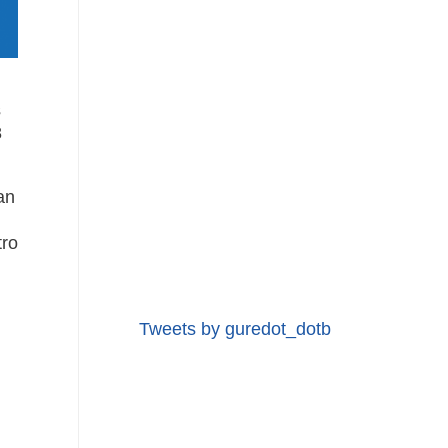
s
8
an
tro
Tweets by guredot_dotb