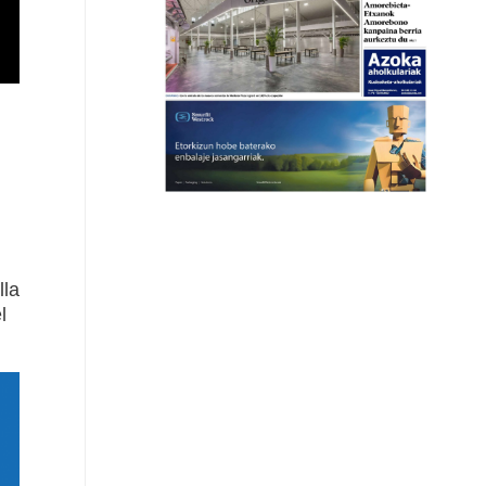
lla
l