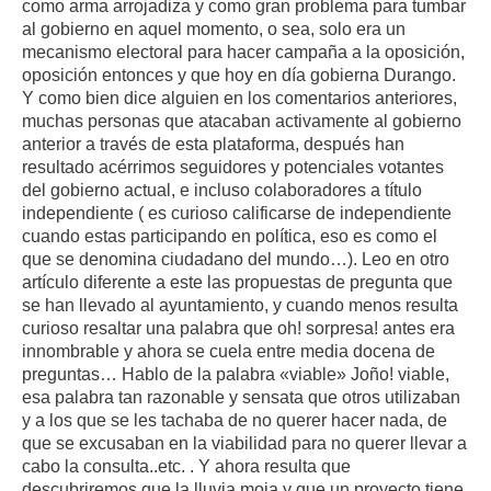
como arma arrojadiza y como gran problema para tumbar
al gobierno en aquel momento, o sea, solo era un
mecanismo electoral para hacer campaña a la oposición,
oposición entonces y que hoy en día gobierna Durango.
Y como bien dice alguien en los comentarios anteriores,
muchas personas que atacaban activamente al gobierno
anterior a través de esta plataforma, después han
resultado acérrimos seguidores y potenciales votantes
del gobierno actual, e incluso colaboradores a título
independiente ( es curioso calificarse de independiente
cuando estas participando en política, eso es como el
que se denomina ciudadano del mundo…). Leo en otro
artículo diferente a este las propuestas de pregunta que
se han llevado al ayuntamiento, y cuando menos resulta
curioso resaltar una palabra que oh! sorpresa! antes era
innombrable y ahora se cuela entre media docena de
preguntas… Hablo de la palabra «viable» Joño! viable,
esa palabra tan razonable y sensata que otros utilizaban
y a los que se les tachaba de no querer hacer nada, de
que se excusaban en la viabilidad para no querer llevar a
cabo la consulta..etc. . Y ahora resulta que
descubriremos que la lluvia moja y que un proyecto tiene