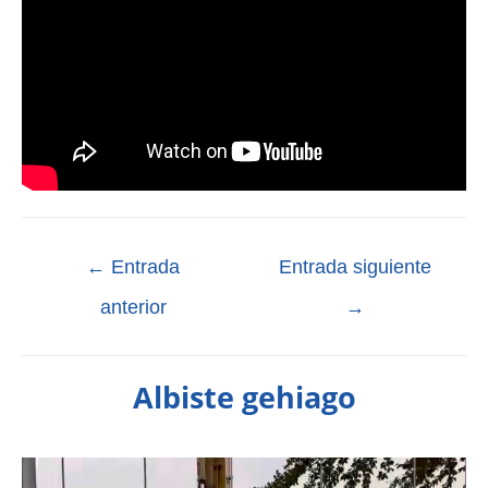
←
Entrada
Entrada siguiente
anterior
→
Albiste gehiago