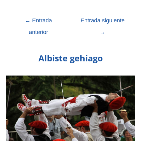
←
Entrada
Entrada siguiente
anterior
→
Albiste gehiago