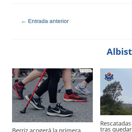
←
Entrada anterior
Albis
Rescatadas
tras quedar
Berriz acogerá la primera