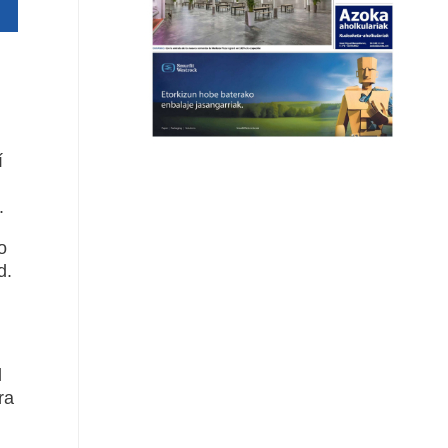
í
.
o
d.
l
ra