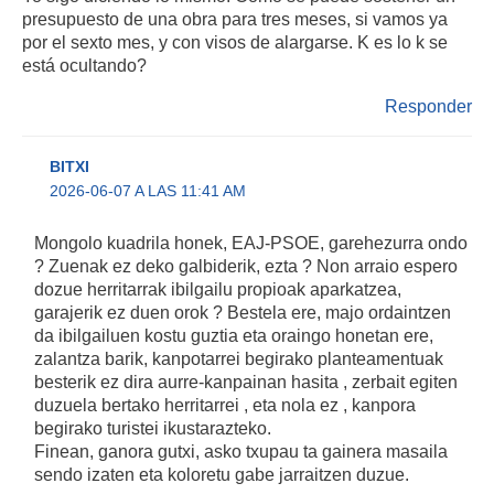
presupuesto de una obra para tres meses, si vamos ya
por el sexto mes, y con visos de alargarse. K es lo k se
está ocultando?
Responder
BITXI
2026-06-07 A LAS 11:41 AM
Mongolo kuadrila honek, EAJ-PSOE, garehezurra ondo
? Zuenak ez deko galbiderik, ezta ? Non arraio espero
dozue herritarrak ibilgailu propioak aparkatzea,
garajerik ez duen orok ? Bestela ere, majo ordaintzen
da ibilgailuen kostu guztia eta oraingo honetan ere,
zalantza barik, kanpotarrei begirako planteamentuak
besterik ez dira aurre-kanpainan hasita , zerbait egiten
duzuela bertako herritarrei , eta nola ez , kanpora
begirako turistei ikustarazteko.
Finean, ganora gutxi, asko txupau ta gainera masaila
sendo izaten eta koloretu gabe jarraitzen duzue.