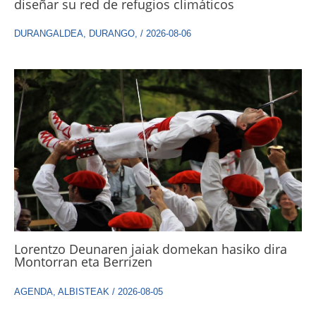
diseñar su red de refugios climáticos
DURANGALDEA
,
DURANGO
,
/
2026-08-06
Lorentzo Deunaren jaiak domekan hasiko dira
Montorran eta Berrizen
AGENDA
,
ALBISTEAK
/
2026-08-05