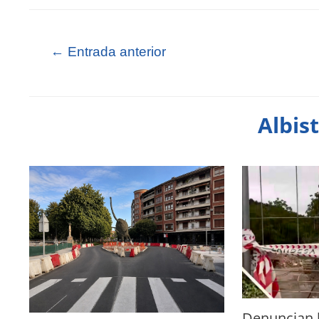
←
Entrada anterior
Albis
Denuncian 