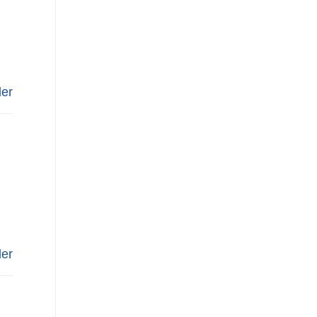
er
er