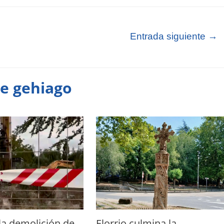
Entrada siguiente
→
te gehiago
Elorrio culmina la
la demolición de