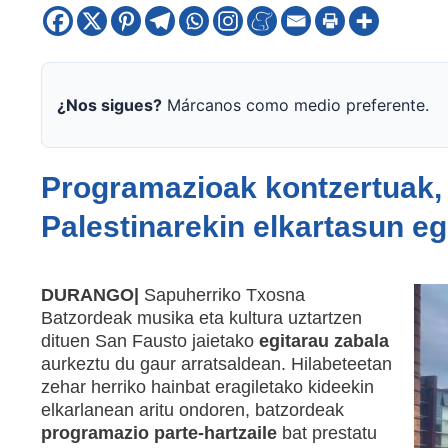
¿Nos sigues?
Márcanos como medio preferente.
Programazioak kontzertuak, 
Palestinarekin elkartasun eg
DURANGO|
Sapuherriko Txosna
Batzordeak musika eta kultura uztartzen
dituen San Fausto jaietako
egitarau zabala
aurkeztu du gaur arratsaldean. Hilabeteetan
zehar herriko hainbat eragiletako kideekin
elkarlanean aritu ondoren, batzordeak
programazio parte-hartzaile
bat prestatu