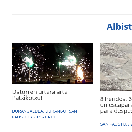
Albis
Datorren urtera arte
Patxikotxu!
8 heridos, 6
un escapara
para desped
DURANGALDEA
,
DURANGO
,
SAN
FAUSTO
,
/
2025-10-19
SAN FAUSTO
,
/