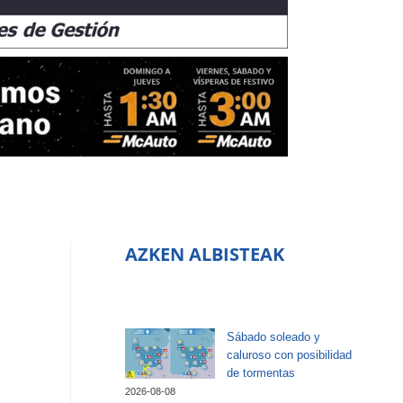
AZKEN ALBISTEAK
Sábado soleado y
caluroso con posibilidad
de tormentas
2026-08-08