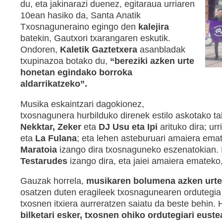
du, eta jakinarazi duenez, egitaraua urriaren
10ean hasiko da, Santa Anatik
Txosnaguneraino egingo den
kalejira
batekin, Gautxori txarangaren eskutik.
Ondoren,
Kaletik Gaztetxera
asanbladak
txupinazoa botako du,
“bereziki azken urte
honetan egindako borroka
aldarrikatzeko”.
Musika eskaintzari dagokionez,
txosnagunera hurbilduko direnek estilo askotako tal
Nekktar, Zeker
eta
DJ Usu eta Ipi
arituko dira; ur
eta
La Fulana
; eta lehen asteburuari amaiera ema
Maratoia
izango dira txosnaguneko eszenatokian. B
Testarudes
izango dira, eta jaiei amaiera emateko
Gauzak horrela,
musikaren bolumena azken urte
osatzen duten eragileek txosnagunearen ordutegia
txosnen itxiera aurreratzen saiatu da beste behin. 
bilketari esker, txosnen ohiko ordutegiari euste