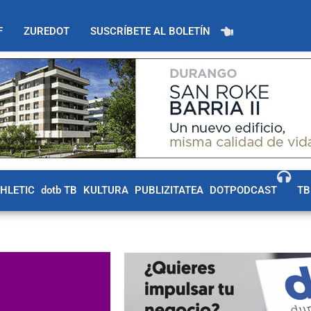
F
ZUREDOT
SUSCRÍBETE AL BOLETÍN
THLETIC
dotb TB
KULTURA
PUBLIZITATEA
DOTPODCAST
TB