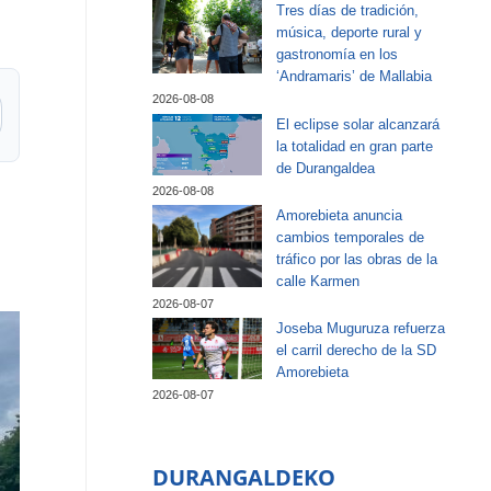
Tres días de tradición,
música, deporte rural y
gastronomía en los
‘Andramaris’ de Mallabia
2026-08-08
El eclipse solar alcanzará
la totalidad en gran parte
de Durangaldea
2026-08-08
Amorebieta anuncia
cambios temporales de
tráfico por las obras de la
calle Karmen
2026-08-07
Joseba Muguruza refuerza
el carril derecho de la SD
Amorebieta
2026-08-07
DURANGALDEKO