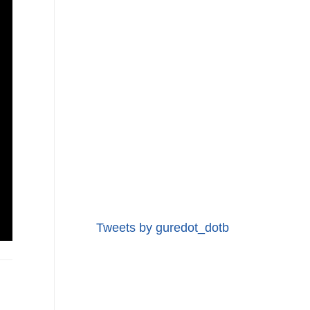
Tweets by guredot_dotb