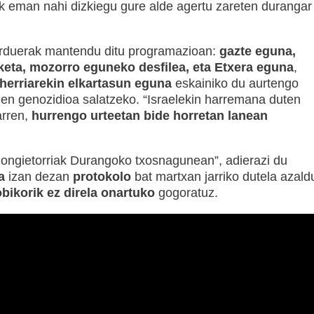
ak eman nahi dizkiegu gure alde agertu zareten durangar
arduerak mantendu ditu programazioan:
gazte eguna,
pelketa, mozorro eguneko desfilea, eta Etxera eguna
,
herriarekin elkartasun eguna
eskainiko du aurtengo
 den genozidioa salatzeko. “Israelekin harremana duten
rren,
hurrengo urteetan bide horretan lanean
e ongietorriak Durangoko txosnagunean”, adierazi du
a
izan dezan
protokolo
bat martxan jarriko dutela azald
obikorik ez direla onartuko
gogoratuz.