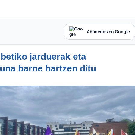
Añádenos en Google
betiko jarduerak eta
una barne hartzen ditu