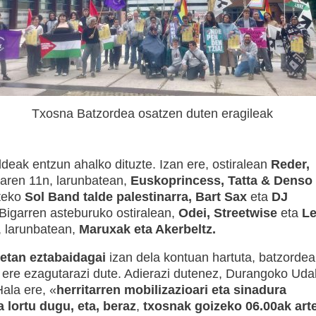
Txosna Batzordea osatzen duten eragileak
deak entzun ahalko dituzte. Izan ere, ostiralean
Reder,
riaren 11n, larunbatean,
Euskoprincess, Tatta & Denso
teko
Sol Band talde palestinarra, Bart Sax
eta
DJ
igarren asteburuko ostiralean,
Odei, Streetwise
eta
L
, larunbatean,
Maruxak eta Akerbeltz.
etan eztabaidagai
izan dela kontuan hartuta, batzordea
 ere ezagutarazi dute. Adierazi dutenez, Durangoko Uda
Hala ere, «
herritarren mobilizazioari eta sinadura
a lortu dugu, eta, beraz
,
txosnak goizeko 06.00ak art