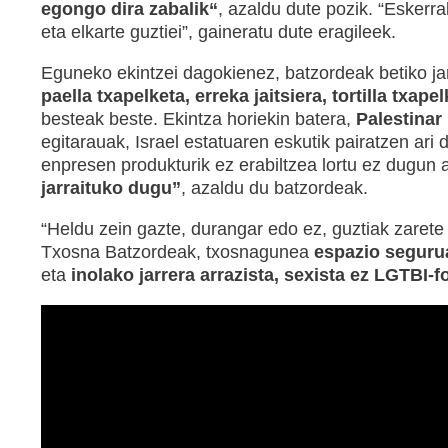
egongo dira zabalik“
, azaldu dute pozik. “Eskerr
eta elkarte guztiei”, gaineratu dute eragileek.
Eguneko ekintzei dagokienez, batzordeak betiko j
paella txapelketa, erreka jaitsiera, tortilla txa
besteak beste. Ekintza horiekin batera,
Palestinar 
egitarauak, Israel estatuaren eskutik pairatzen ari
enpresen produkturik ez erabiltzea lortu ez dugun a
jarraituko dugu”
, azaldu du batzordeak.
“Heldu zein gazte, durangar edo ez, guztiak zaret
Txosna Batzordeak, txosnagunea
espazio seguru
eta
inolako jarrera arrazista, sexista ez LGTBI-f