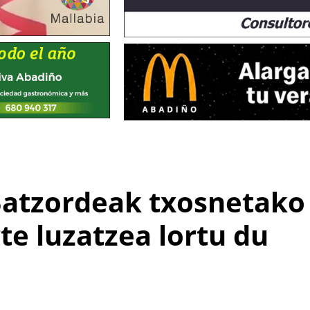
atzordeak txosnetako
te luzatzea lortu du