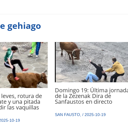
te gehiago
Domingo 19: Última jornad
 leves, rotura de
de la Zezenak Dira de
te y una pitada
Sanfaustos en directo
ir las vaquillas
SAN FAUSTO
,
/
2025-10-19
2025-10-19