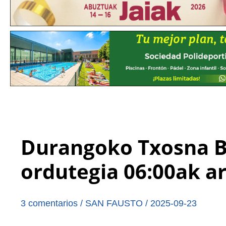
Durangoko Txosna B
ordutegia 06:00ak ar
3 comentarios
/
SAN FAUSTO
/
2025-09-23