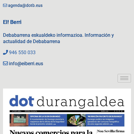
agenda@dotb.eus
EI! Berri
Debabarrena eskualdeko informazioa. Información y
actualidad de Debabarrena
946 550 033
info@eiberri.eus