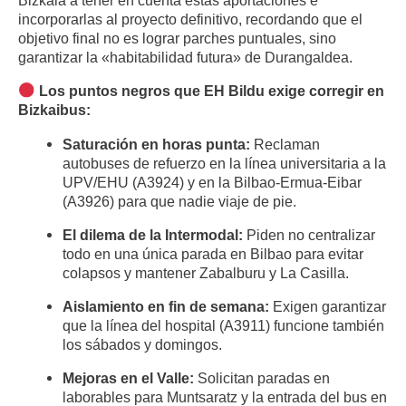
Bizkaia a tener en cuenta estas aportaciones e
incorporarlas al proyecto definitivo, recordando que el
objetivo final no es lograr parches puntuales, sino
garantizar la «habitabilidad futura» de Durangaldea
.
Los puntos negros que EH Bildu exige corregir en
Bizkaibus:
Saturación en horas punta:
Reclaman
autobuses de refuerzo en la línea universitaria a la
UPV/EHU (A3924) y en la Bilbao-Ermua-Eibar
(A3926) para que nadie viaje de pie
.
El dilema de la Intermodal:
Piden no centralizar
todo en una única parada en Bilbao para evitar
colapsos y mantener Zabalburu y La Casilla
.
Aislamiento en fin de semana:
Exigen garantizar
que la línea del hospital (A3911) funcione también
los sábados y domingos
.
Mejoras en el Valle:
Solicitan paradas en
laborables para Muntsaratz y la entrada del bus en