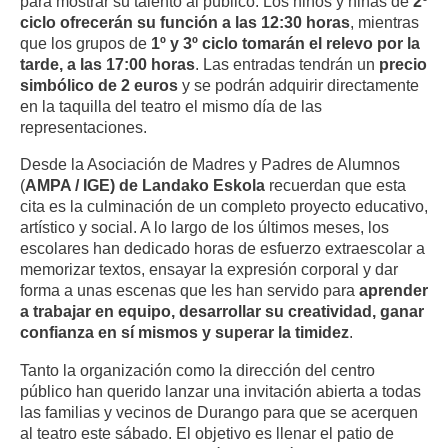
para mostrar su talento al público. Los niños y niñas de
2º
ciclo ofrecerán su función a las 12:30 horas
, mientras
que los grupos de
1º y 3º ciclo tomarán el relevo por la
tarde, a las 17:00 horas
. Las entradas tendrán un
precio
simbólico de 2 euros
y se podrán adquirir directamente
en la taquilla del teatro el mismo día de las
representaciones.
Desde la Asociación de Madres y Padres de Alumnos
(
AMPA / IGE) de Landako Eskola
recuerdan que esta
cita es la culminación de un completo proyecto educativo,
artístico y social. A lo largo de los últimos meses, los
escolares han dedicado horas de esfuerzo extraescolar a
memorizar textos, ensayar la expresión corporal y dar
forma a unas escenas que les han servido para
aprender
a trabajar en equipo, desarrollar su creatividad, ganar
confianza en sí mismos y superar la timidez
.
Tanto la organización como la dirección del centro
público han querido lanzar una invitación abierta a todas
las familias y vecinos de Durango para que se acerquen
al teatro este sábado. El objetivo es llenar el patio de