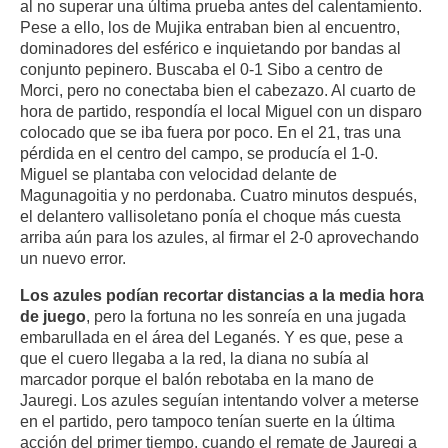
al no superar una última prueba antes del calentamiento.
Pese a ello, los de Mujika entraban bien al encuentro,
dominadores del esférico e inquietando por bandas al
conjunto pepinero. Buscaba el 0-1 Sibo a centro de
Morci, pero no conectaba bien el cabezazo. Al cuarto de
hora de partido, respondía el local Miguel con un disparo
colocado que se iba fuera por poco. En el 21, tras una
pérdida en el centro del campo, se producía el 1-0.
Miguel se plantaba con velocidad delante de
Magunagoitia y no perdonaba. Cuatro minutos después,
el delantero vallisoletano ponía el choque más cuesta
arriba aún para los azules, al firmar el 2-0 aprovechando
un nuevo error.
Los azules podían recortar distancias a la media hora
de juego
, pero la fortuna no les sonreía en una jugada
embarullada en el área del Leganés. Y es que, pese a
que el cuero llegaba a la red, la diana no subía al
marcador porque el balón rebotaba en la mano de
Jauregi. Los azules seguían intentando volver a meterse
en el partido, pero tampoco tenían suerte en la última
acción del primer tiempo, cuando el remate de Jauregi a