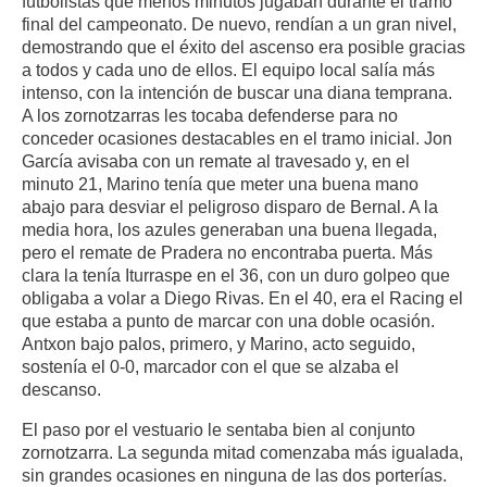
futbolistas que menos minutos jugaban durante el tramo
final del campeonato. De nuevo, rendían a un gran nivel,
demostrando que el éxito del ascenso era posible gracias
a todos y cada uno de ellos. El equipo local salía más
intenso, con la intención de buscar una diana temprana.
A los zornotzarras les tocaba defenderse para no
conceder ocasiones destacables en el tramo inicial. Jon
García avisaba con un remate al travesado y, en el
minuto 21, Marino tenía que meter una buena mano
abajo para desviar el peligroso disparo de Bernal. A la
media hora, los azules generaban una buena llegada,
pero el remate de Pradera no encontraba puerta. Más
clara la tenía Iturraspe en el 36, con un duro golpeo que
obligaba a volar a Diego Rivas. En el 40, era el Racing el
que estaba a punto de marcar con una doble ocasión.
Antxon bajo palos, primero, y Marino, acto seguido,
sostenía el 0-0, marcador con el que se alzaba el
descanso.
El paso por el vestuario le sentaba bien al conjunto
zornotzarra. La segunda mitad comenzaba más igualada,
sin grandes ocasiones en ninguna de las dos porterías.