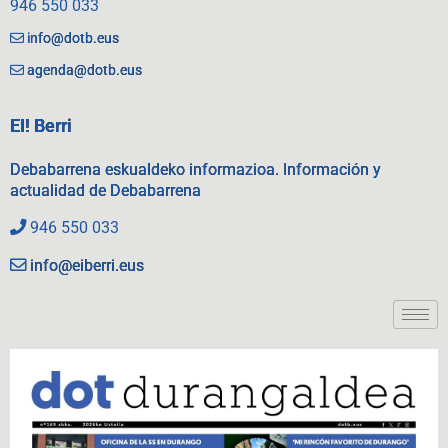
946 550 033
info@dotb.eus
agenda@dotb.eus
EI! Berri
Debabarrena eskualdeko informazioa. Información y
actualidad de Debabarrena
946 550 033
info@eiberri.eus