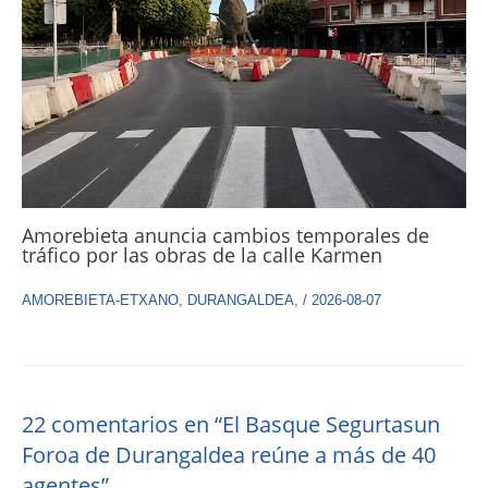
Amorebieta anuncia cambios temporales de
tráfico por las obras de la calle Karmen
AMOREBIETA-ETXANO
,
DURANGALDEA
,
/
2026-08-07
22 comentarios en “El Basque Segurtasun
Foroa de Durangaldea reúne a más de 40
agentes”