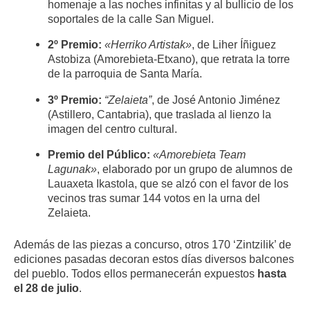
homenaje a las noches infinitas y al bullicio de los
soportales de la calle San Miguel.
2º Premio:
«Herriko Artistak»
, de Liher Íñiguez
Astobiza (Amorebieta-Etxano), que retrata la torre
de la parroquia de Santa María.
3º Premio:
“Zelaieta”
, de José Antonio Jiménez
(Astillero, Cantabria), que traslada al lienzo la
imagen del centro cultural.
Premio del Público:
«Amorebieta Team
Lagunak»
, elaborado por un grupo de alumnos de
Lauaxeta Ikastola, que se alzó con el favor de los
vecinos tras sumar 144 votos en la urna del
Zelaieta.
Además de las piezas a concurso, otros 170 ‘Zintzilik’ de
ediciones pasadas decoran estos días diversos balcones
del pueblo. Todos ellos permanecerán expuestos
hasta
el 28 de julio
.