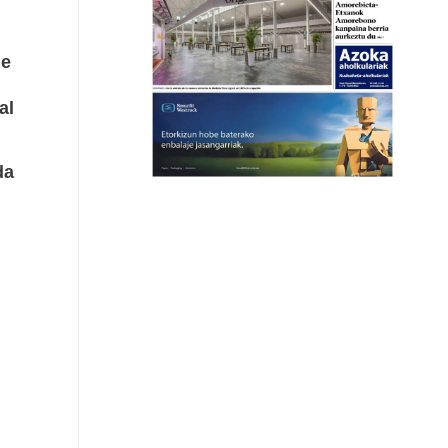
de
al
da