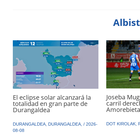
Albis
Joseba Mugu
El eclipse solar alcanzará la
carril dere
totalidad en gran parte de
Amorebiet
Durangaldea
DOT KIROLAK
,
DURANGALDEA
,
DURANGALDEA
,
/
2026-
08-08