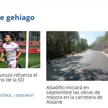
te gehiago
ruza refuerza el
cho de la SD
a
Abadiño iniciará en
septiembre las obras de
FÚTBOL
,
/
2026-08-07
mejora en la carretera de
Atxarte