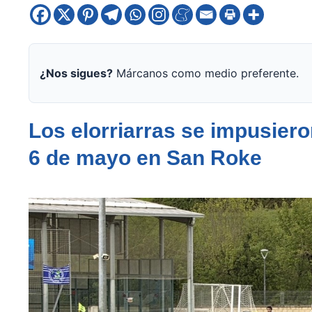
¿Nos sigues?
Márcanos como medio preferente.
Los elorriarras se impusiero
6 de mayo en San Roke