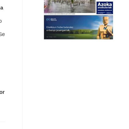
da
o
Se
or