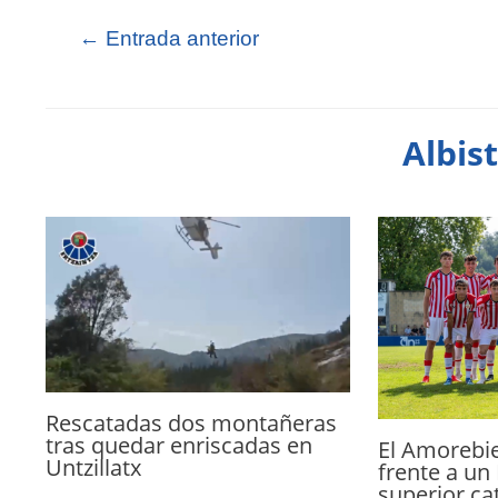
←
Entrada anterior
Albis
Rescatadas dos montañeras
tras quedar enriscadas en
El Amorebie
Untzillatx
frente a un 
superior cat