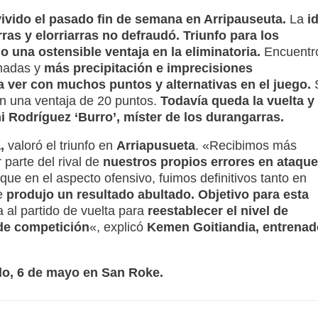
vivido el pasado fin de semana en Arripauseuta.
La
i
ras y elorriarras no defraudó.
Triunfo para los
 una ostensible ventaja en la eliminatoria.
Encuentr
enadas y
más precipitación e imprecisiones
ra ver con muchos puntos y alternativas en el juego.
on una ventaja de 20 puntos.
Todavía queda la vuelta y
i Rodríguez ‘Burro’, míster de los durangarras.
,
valoró el triunfo en
Arriapusueta
. «Recibimos más
 parte del rival de
nuestros propios errores en ataque
 que en el aspecto ofensivo, fuimos definitivos tanto en
ue
produjo un resultado abultado. Objetivo para esta
 al partido de vuelta para
reestablecer el nivel de
de competición
«, explicó
Kemen Goitiandia, entrenad
do, 6 de mayo en San Roke.