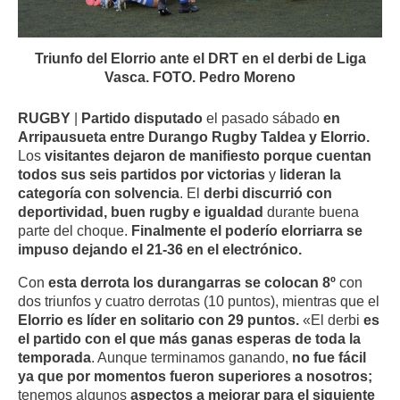
Triunfo del Elorrio ante el DRT en el derbi de Liga
Vasca. FOTO. Pedro Moreno
RUGBY
|
Partido disputado
el pasado sábado
en
Arripausueta entre Durango Rugby Taldea y Elorrio.
Los
visitantes dejaron de manifiesto porque cuentan
todos sus seis partidos por victorias
y
lideran la
categoría con solvencia
. El
derbi discurrió con
deportividad, buen rugby e igualdad
durante buena
parte del choque.
Finalmente el poderío elorriarra se
impuso dejando el 21-36 en el electrónico.
Con
esta derrota los durangarras se colocan 8º
con
dos triunfos y cuatro derrotas (10 puntos), mientras que el
Elorrio es líder en solitario con 29 puntos.
«El derbi
es
el partido con el que más ganas esperas de toda la
temporada
. Aunque terminamos ganando,
no fue fácil
ya que por momentos fueron superiores a nosotros;
tenemos algunos
aspectos a mejorar para el siguiente