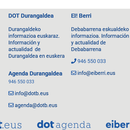
DOT Durangaldea
EI! Berri
Durangaldeko
Debabarrena eskualdeko
informazioa euskaraz.
informazioa. Información
Información y
y actualidad de
actualidad de
Debabarrena
Durangaldea en euskera
946 550 033
info@eiberri.eus
Agenda Durangaldea
946 550 033
info@dotb.eus
agenda@dotb.eus