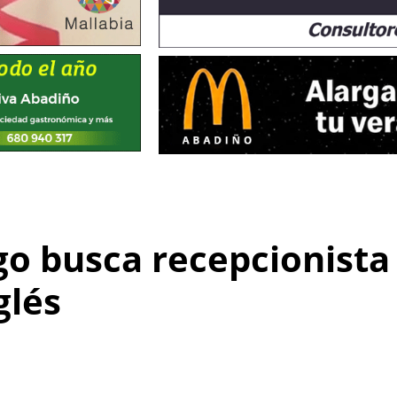
go busca recepcionista
glés