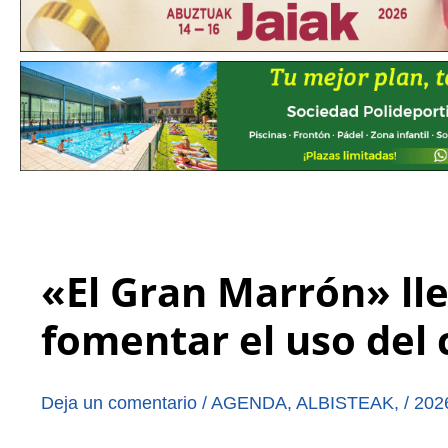
«El Gran Marrón» ll
fomentar el uso del
Deja un comentario
/
AGENDA
,
ALBISTEAK
,
/
202