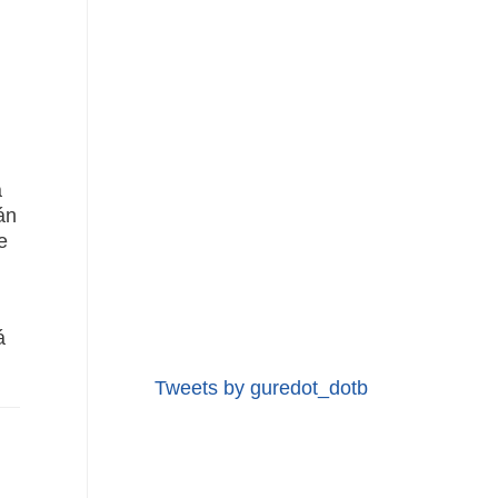
a
án
e
á
Tweets by guredot_dotb