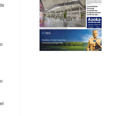
de
do
ro
o
el