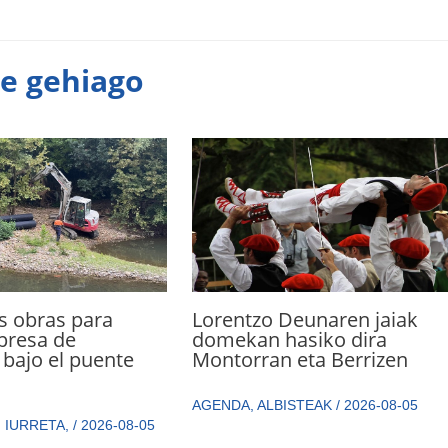
te gehiago
s obras para
Lorentzo Deunaren jaiak
presa de
domekan hasiko dira
bajo el puente
Montorran eta Berrizen
AGENDA
,
ALBISTEAK
/
2026-08-05
,
IURRETA
,
/
2026-08-05