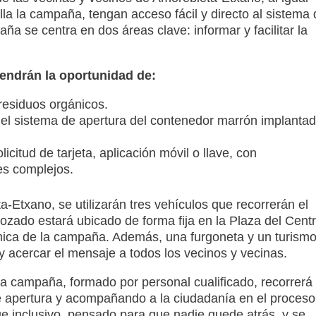
lla la campaña, tengan acceso fácil y directo al sistema 
ña se centra en dos áreas clave: informar y facilitar la
tendrán la oportunidad de:
residuos orgánicos.
 el sistema de apertura del contenedor marrón implanta
icitud de tarjeta, aplicación móvil o llave, con
es complejos.
-Etxano, se utilizarán tres vehículos que recorrerán el
rozado estará ubicado de forma fija en la Plaza del Cent
námica de la campaña. Además, una furgoneta y un turism
y acercar el mensaje a todos los vecinos y vecinas.
la campaña, formado por personal cualificado, recorrerá 
e apertura y acompañando a la ciudadanía en el proceso
ue inclusivo, pensado para que nadie quede atrás, y se