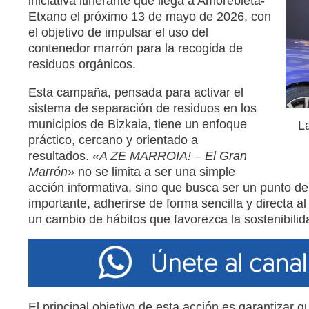
iniciativa itinerante que llega a Amorebieta-
Etxano el próximo 13 de mayo de 2026, con
el objetivo de impulsar el uso del
contenedor marrón para la recogida de
residuos orgánicos.
Esta campaña, pensada para activar el
sistema de separación de residuos en los
municipios de Bizkaia, tiene un enfoque
La
práctico, cercano y orientado a
resultados.
«A ZE MARROIA! – El Gran
Marrón»
no se limita a ser una simple
acción informativa, sino que busca ser un punto d
importante, adherirse de forma sencilla y directa 
un cambio de hábitos que favorezca la sostenibilid
El principal objetivo de esta acción es garantizar 