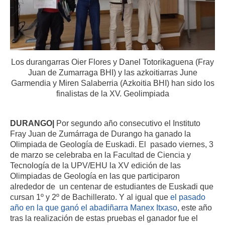
Los durangarras Oier Flores y Danel Totorikaguena (Fray
Juan de Zumarraga BHI) y las azkoitiarras June
Garmendia y Miren Salaberria (Azkoitia BHI) han sido los
finalistas de la XV. Geolimpiada
DURANGO|
Por segundo año consecutivo el Instituto
Fray Juan de Zumárraga de Durango ha ganado la
Olimpiada de Geología de Euskadi. El pasado viernes, 3
de marzo se celebraba en la Facultad de Ciencia y
Tecnología de la UPV/EHU la XV edición de las
Olimpiadas de Geología en las que participaron
alrededor de un centenar de estudiantes de Euskadi que
cursan 1º y 2º de Bachillerato. Y al igual que
el pasado
año en la que ganó el abadiñarra Manex Itxaso
, este año
tras la realización de estas pruebas el ganador fue el